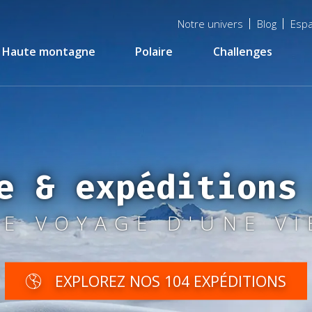
Menu
Notre univers
Blog
Espa
top
Haute montagne
Polaire
Challenges
e & expéditions
LE VOYAGE D'UNE VI
EXPLOREZ NOS 104 EXPÉDITIONS