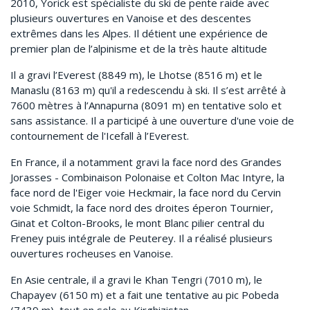
2010, Yorick est spécialiste du ski de pente raide avec
plusieurs ouvertures en Vanoise et des descentes
extrêmes dans les Alpes. Il détient une expérience de
premier plan de l’alpinisme et de la très haute altitude
Il a gravi l’Everest (8849 m), le Lhotse (8516 m) et le
Manaslu (8163 m) qu'il a redescendu à ski. Il s’est arrêté à
7600 mètres à l’Annapurna (8091 m) en tentative solo et
sans assistance. Il a participé à une ouverture d'une voie de
contournement de l'Icefall à l’Everest.
En France, il a notamment gravi la face nord des Grandes
Jorasses - Combinaison Polonaise et Colton Mac Intyre, la
face nord de l'Eiger voie Heckmair, la face nord du Cervin
voie Schmidt, la face nord des droites éperon Tournier,
Ginat et Colton-Brooks, le mont Blanc pilier central du
Freney puis intégrale de Peuterey. Il a réalisé plusieurs
ouvertures rocheuses en Vanoise.
En Asie centrale, il a gravi le Khan Tengri (7010 m), le
Chapayev (6150 m) et a fait une tentative au pic Pobeda
(7439 m), tout en solo au Kirghizistan.