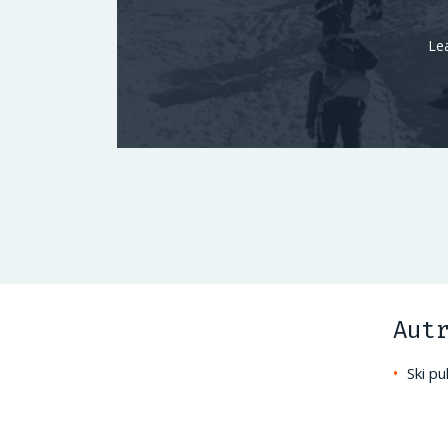
Le
Aut
Ski pu