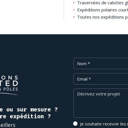
Traversées de calottes gl
Expéditions polaires cour
Toutes nos expéditions p
Nom
Email
Message
e ou sur mesure ?
re expédition ?
Je souhaite recevoir les
eillers