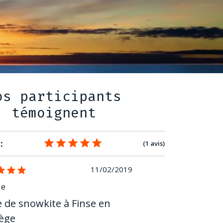
os participants
témoignent
:
(1 avis)
11/02/2019
pe
 de snowkite à Finse en
ège