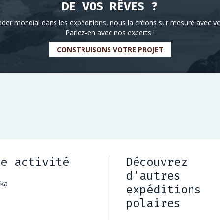
DE VOS RÊVES ?
ader mondial dans les expéditions, nous la créons sur mesure avec vo
Parlez-en avec nos experts !
CONSTRUISONS VOTRE PROJET
re activité
Découvrez
d'autres
lka
expéditions
polaires