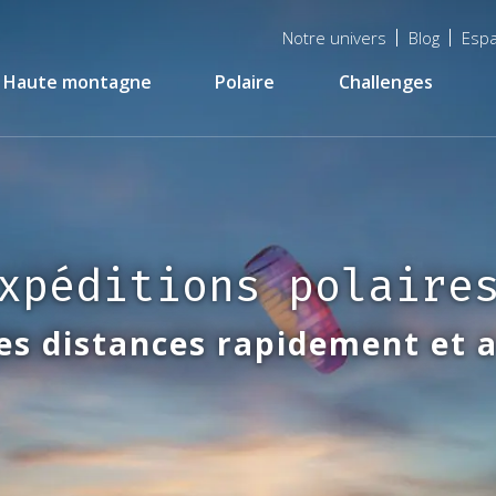
Menu
Notre univers
Blog
Espa
top
Haute montagne
Polaire
Challenges
xpéditions polaire
es distances rapidement et 