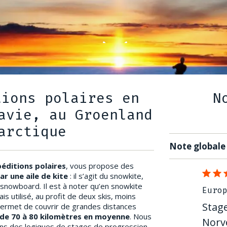
tions polaires en
N
avie, au Groenland
arctique
Note globale 
péditions polaires
, vous propose des
ar une aile de kite
: il s’agit du snowkite,
le snowboard. Il est à noter qu’en snowkite
Euro
s utilisé, au profit de deux skis, moins
Stage
permet de couvrir de grandes distances
 de 70 à 80 kilomètres en moyenne
. Nous
Norv
ns des logiques de stages de progression