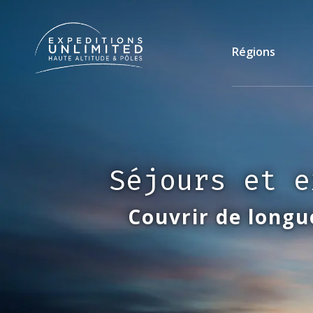
Aller
au
contenu
Régions
principal
Séjours et e
Couvrir de longu