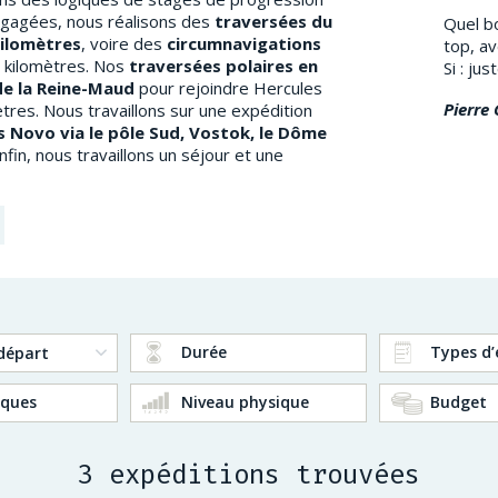
engagées, nous réalisons des
traversées du
Quel bo
kilomètres
, voire des
circumnavigations
top, av
 kilomètres. Nos
traversées polaires en
Si : ju
de la Reine-Maud
pour rejoindre Hercules
Pierre 
ètres. Nous travaillons sur une expédition
s Novo via le pôle Sud, Vostok, le Dôme
nfin, nous travaillons un séjour et une
Durée
Types d’
ques
Niveau physique
Budget
3 expéditions trouvées