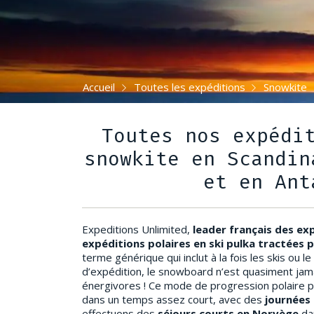
Accueil
Toutes les expéditions
Snowkite
Toutes nos expédi
snowkite en Scandin
et en Ant
Expeditions Unlimited,
leader français des ex
expéditions polaires en ski pulka tractées p
terme générique qui inclut à la fois les skis ou 
d’expédition, le snowboard n’est quasiment jamai
énergivores ! Ce mode de progression polaire 
dans un temps assez court, avec des
journées
effectuons des
séjours courts en Norvège
da