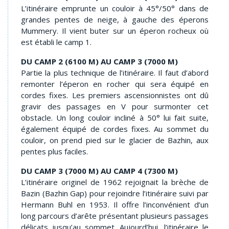
L’itinéraire emprunte un couloir à 45°/50° dans de
grandes pentes de neige, à gauche des éperons
Mummery. Il vient buter sur un éperon rocheux où
est établi le camp 1.
DU CAMP 2 (6100 M) AU CAMP 3 (7000 M)
Partie la plus technique de l’itinéraire. Il faut d’abord
remonter l’éperon en rocher qui sera équipé en
cordes fixes. Les premiers ascensionnistes ont dû
gravir des passages en V pour surmonter cet
obstacle. Un long couloir incliné à 50° lui fait suite,
également équipé de cordes fixes. Au sommet du
couloir, on prend pied sur le glacier de Bazhin, aux
pentes plus faciles.
DU CAMP 3 (7000 M) AU CAMP 4 (7300 M)
L’itinéraire originel de 1962 rejoignait la brèche de
Bazin (Bazhin Gap) pour rejoindre l’itinéraire suivi par
Hermann Buhl en 1953. Il offre l’inconvénient d’un
long parcours d’arête présentant plusieurs passages
délicats jusqu’au sommet. Aujourd’hui, l’itinéraire le