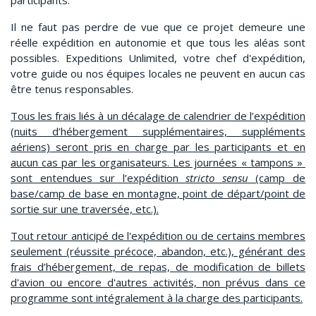
participants.
Il ne faut pas perdre de vue que ce projet demeure une
réelle expédition en autonomie et que tous les aléas sont
possibles. Expeditions Unlimited, votre chef d'expédition,
votre guide ou nos équipes locales ne peuvent en aucun cas
être tenus responsables.
Tous les frais liés à un décalage de calendrier de l’expédition
(nuits d’hébergement supplémentaires, suppléments
aériens) seront pris en charge par les participants et en
aucun cas par les organisateurs. Les journées « tampons »
sont entendues sur l’expédition
stricto sensu
(camp de
base/camp de base en montagne, point de départ/point de
sortie sur une traversée, etc.).
Tout retour anticipé de l'expédition ou de certains membres
seulement (réussite précoce, abandon, etc.), générant des
frais d’hébergement, de repas, de modification de billets
d'avion ou encore d'autres activités, non prévus dans ce
programme sont intégralement à la charge des participants.