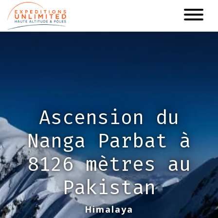
Aller
au
contenu
principal
Ascension du
Nanga Parbat à
8126 mètres au
Pakistan
Himalaya