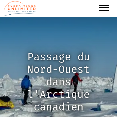
Aller
au
contenu
principal
Passage du
Nord-Ouest
dans
l'Arctique
canadien