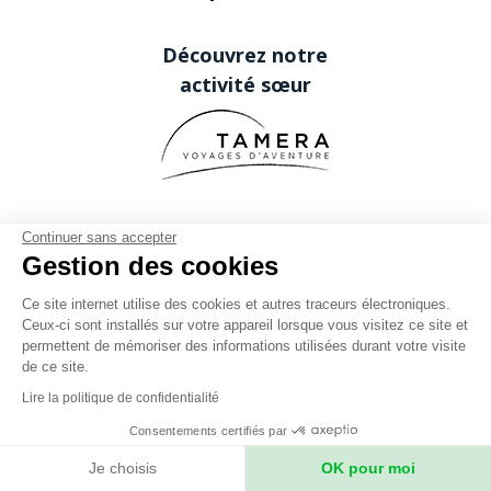
Découvrez notre
activité sœur
Continuer sans accepter
Gestion des cookies
Ce site internet utilise des cookies et autres traceurs électroniques.
Ceux-ci sont installés sur votre appareil lorsque vous visitez ce site et
permettent de mémoriser des informations utilisées durant votre visite
de ce site.
Lire la politique de confidentialité
Secret Planet
Consentements certifiés par
26 Rue du boeuf 69005 Lyon FRANCE
Je choisis
OK pour moi
Phone: +33 (0)4 78 37 88 88