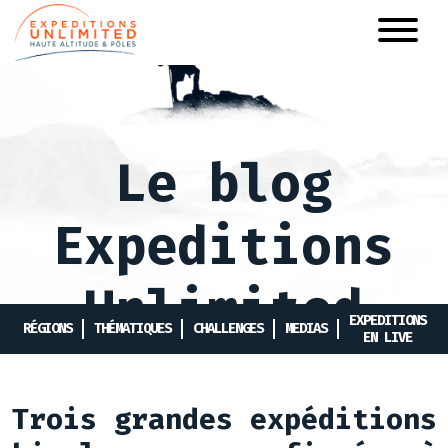
Aller
au
contenu
principal
Le blog
Expeditions
Unlimited
EXPEDITIONS
RÉGIONS
THÉMATIQUES
CHALLENGES
MEDIAS
EN LIVE
Trois grandes expéditions