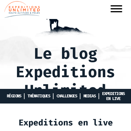
Aller
au
contenu
principal
Le blog
Expeditions
Unlimited
EXPEDITIONS
RÉGIONS
THÉMATIQUES
CHALLENGES
MEDIAS
EN LIVE
Expeditions en live