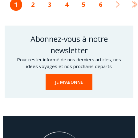
Page
1
Page
2
Page
3
Page
4
Page
5
Page
6
Page
D
courante
suivan
p
Abonnez-vous à notre
newsletter
Pour rester informé de nos derniers articles, nos
idées voyages et nos prochains départs
JE M'ABONNE