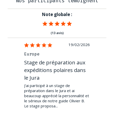
Nos participants témoignent
Note globale :
(13 avis)
23/02/2024
19/02/2026
Europe
Europe
tion aux
Stage de préparation aux
Stage de 
ires dans
expéditions polaires dans
expéditio
le Jura
le Jura
le reste de
J’ai participé à un stage de
Excellent stag
d passionnant
préparation dans le Jura et ai
faute total. S
nisation sans
beaucoup apprécié la personnalité et
fin. Olivier, l
 Un contenu
le sérieux de notre guide Olivier B.
extrêmement a
Le stage proposa...
bienveillan...