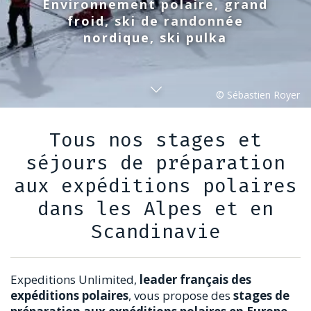
Environnement polaire, grand
froid, ski de randonnée
nordique, ski pulka
Tous nos stages et
séjours de préparation
aux expéditions polaires
dans les Alpes et en
Scandinavie
Expeditions Unlimited,
leader français des
expéditions polaires
, vous propose des
stages de