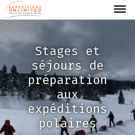
Aller
au
contenu
principal
Stages et
séjours de
préparation
aux
expéditions
polaires