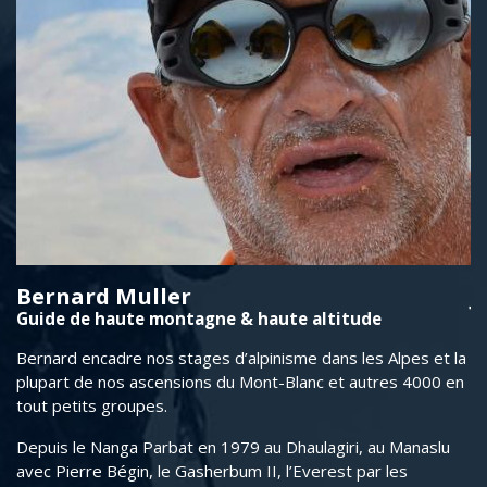
Bernard Muller
J
Guide de haute montagne & haute altitude
É
ce
Bernard encadre nos stages d’alpinisme dans les Alpes et la
No
plupart de nos ascensions du Mont-Blanc et autres 4000 en
di
tout petits groupes.
et
po
Depuis le Nanga Parbat en 1979 au Dhaulagiri, au Manaslu
tr
avec Pierre Bégin, le Gasherbum II, l’Everest par les