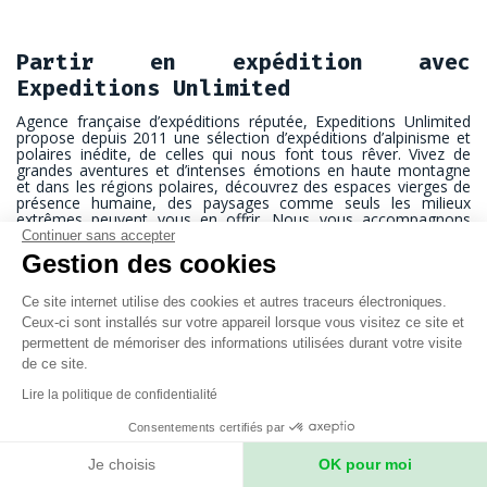
Partir en expédition avec
Expeditions Unlimited
Agence française d’expéditions réputée, Expeditions Unlimited
propose depuis 2011 une sélection d’expéditions d’alpinisme et
polaires inédite, de celles qui nous font tous rêver. Vivez de
grandes aventures et d’intenses émotions en haute montagne
et dans les régions polaires, découvrez des espaces vierges de
présence humaine, des paysages comme seuls les milieux
extrêmes peuvent vous en offrir. Nous vous accompagnons
avec passion, patience, humilité et humanité vers le voyage de
Continuer sans accepter
votre vie.
Gestion des cookies
En petit groupe, accompagné d’un chef d’expédition
expérimenté, de votre guide personnel et de toute une équipe
Ce site internet utilise des cookies et autres traceurs électroniques.
logistique locale aux petits soins, vous gravissez les plus hauts
Ceux-ci sont installés sur votre appareil lorsque vous visitez ce site et
sommets d’Himalaya et d’Asie centrale, vous traversez les
permettent de mémoriser des informations utilisées durant votre visite
calottes du Groenland et de l’Antarctique, vous atteignez les
de ce site.
pôles Nord et Sud. Les régions les plus sauvages de la planète
vous attendent.
Lire la politique de confidentialité
Nous proposons l’ensemble des quatorze sommets de plus de
Consentements certifiés par
8000 mètres, qui représente la consécration d’une vie d’alpiniste.
Pour atteindre 8000 mètres ou comme un objectif en soi, vous
Je choisis
OK pour moi
passerez par une ou plusieurs ascensions de sommets à 7000
mètres. Ainsi se construit votre itinéraire de progression dans