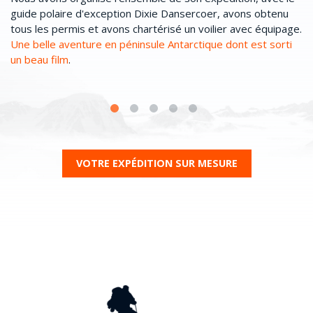
 de
guide polaire d'exception Dixie Dansercoer, avons obtenu
il
tous les permis et avons chartérisé un voilier avec équipage.
de
Une belle aventure en péninsule Antarctique dont est sorti
so
un beau film
.
so
au
VOTRE EXPÉDITION SUR MESURE