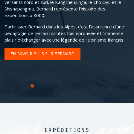
versants nord et sud, le Kangchenjunga, le Cho Oyu et le
Pe
Shishapangma, Bernard représente l’histoire des
Br
expéditions à 8000.
ta
no
Partir avec Bernard dans les Alpes, c’est l’assurance d’une
g
pédagogie de terrain maintes fois éprouvée et l’immense
plaisir d’échanger avec une légende de l’alpinisme français.
C’
ce
Ro
EN SAVOIR PLUS SUR BERNARD
EXPÉDITIONS