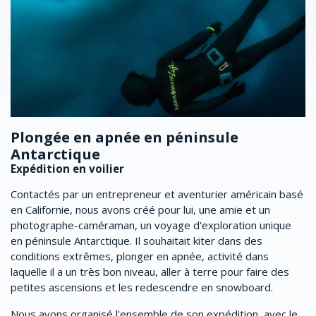
Plongée en apnée en péninsule
N
Antarctique
a
Expédition en voilier
A
Contactés par un entrepreneur et aventurier américain basé
Br
en Californie, nous avons créé pour lui, une amie et un
d'
photographe-caméraman, un voyage d'exploration unique
em
en péninsule Antarctique. Il souhaitait kiter dans des
Il
conditions extrêmes, plonger en apnée, activité dans
de
laquelle il a un très bon niveau, aller à terre pour faire des
En
petites ascensions et les redescendre en snowboard.
e
du
Nous avons organisé l'ensemble de son expédition, avec le
qu