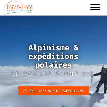
Aller
au
contenu
principal
Alpinisme &
expéditions
polaires
LE VOYAGE D'UNE VIE
EXPLOREZ NOS 104 EXPÉDITIONS