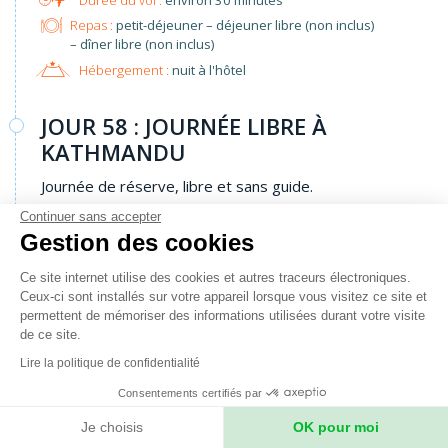
Repas :
petit-déjeuner – déjeuner libre (non inclus)
– dîner libre (non inclus)
Hébergement :
nuit à l'hôtel
JOUR 58 : JOURNÉE LIBRE À
KATHMANDU
Journée de réserve, libre et sans guide.
Continuer sans accepter
Repas :
petit-déjeuner à l'hôtel – déjeuner libre
Gestion des cookies
(non inclus) – dîner libre (non inclus)
Hébergement :
nuit à l'hôtel
Ce site internet utilise des cookies et autres traceurs électroniques.
Ceux-ci sont installés sur votre appareil lorsque vous visitez ce site et
permettent de mémoriser des informations utilisées durant votre visite
JOUR 59 : VOL INTERNATIONAL
de ce site.
RETOUR DE KATHMANDU
Lire la politique de confidentialité
Selon l'horaire de votre avion, vous
Consentements certifiés par
êtes accompagnés à l'aéroport pour prendre votre
vol de retour vers l'Europe.
Je choisis
OK pour moi