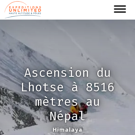
Aller
au
contenu
principal
Ascension du
Lhotse à 8516
mètres au
Népal
Himalaya