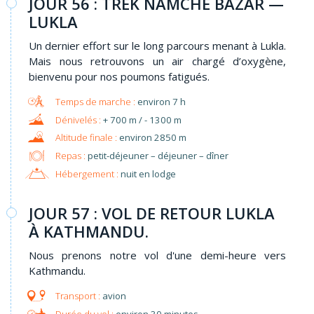
JOUR 56 : TREK NAMCHE BAZAR —
LUKLA
Un dernier effort sur le long parcours menant à Lukla.
Mais nous retrouvons un air chargé d’oxygène,
bienvenu pour nos poumons fatigués.
environ 7 h
+ 700 m / - 1300 m
environ 2850 m
Repas :
petit-déjeuner – déjeuner – dîner
Hébergement :
nuit en lodge
JOUR 57 : VOL DE RETOUR LUKLA
À KATHMANDU.
Nous prenons notre vol d'une demi-heure vers
Kathmandu.
avion
environ 30 minutes