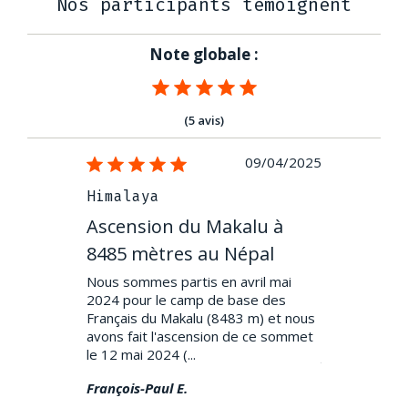
Nos participants témoignent
Note globale :
(5 avis)
02/12/2021
09/04/2025
Himalaya
Himalaya
naslu à
Ascension du Makalu à
Ascension
Népal
8485 mètres au Népal
8163 mètr
ition pour
Nous sommes partis en avril mai
Bien sûr tout
vre cette
2024 pour le camp de base des
l’ascension d
malgré la
Français du Makalu (8483 m) et nous
avec une agen
tuel.
avons fait l'ascension de ce sommet
moins cher. Je 
le 12 mai 2024 (...
j’ai pr...
François-Paul E.
Patrick B.