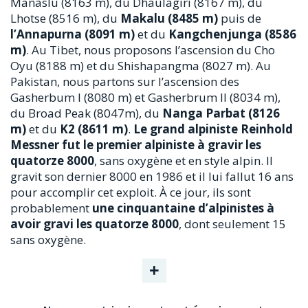
Manaslu (8163 m), du Dhaulagiri (8167 m), du
Lhotse (8516 m), du
Makalu (8485 m)
puis de
l’Annapurna (8091 m)
et du
Kangchenjunga (8586
m)
. Au Tibet, nous proposons l’ascension du Cho
Oyu (8188 m) et du Shishapangma (8027 m). Au
Pakistan, nous partons sur l’ascension des
Gasherbum I (8080 m) et Gasherbrum II (8034 m),
du Broad Peak (8047m), du
Nanga Parbat (8126
m)
et du
K2 (8611 m)
.
Le grand alpiniste Reinhold
Messner fut le premier alpiniste à gravir les
quatorze 8000
, sans oxygène et en style alpin. Il
gravit son dernier 8000 en 1986 et il lui fallut 16 ans
pour accomplir cet exploit. À ce jour, ils sont
probablement
une cinquantaine d’alpinistes à
avoir gravi les quatorze 8000
, dont seulement 15
sans oxygène.
+