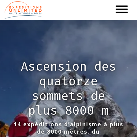
Aller
au
contenu
principal
Ascension des
quatorze
sommets de
plus 8000 m
14 expéditions d’alpinisme à plus
de 8000 mètres, du