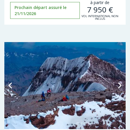
à partir de
7 950
€
Prochain départ assuré le
21/11/2026
VOL INTERNATIONAL NON
INCLUS