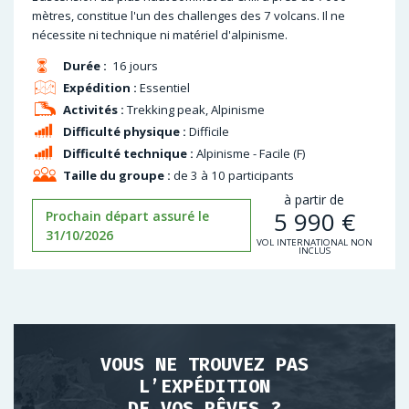
mètres, constitue l'un des challenges des 7 volcans. Il ne
nécessite ni technique ni matériel d'alpinisme.
Durée :
16 jours
Expédition :
Essentiel
Activités :
Trekking peak, Alpinisme
Difficulté physique :
Difficile
Difficulté technique :
Alpinisme - Facile (F)
Taille du groupe :
de 3 à 10 participants
à partir de
5 990
€
Prochain départ assuré le
31/10/2026
VOL INTERNATIONAL NON
INCLUS
VOUS NE TROUVEZ PAS
L’EXPÉDITION
DE VOS RÊVES ?