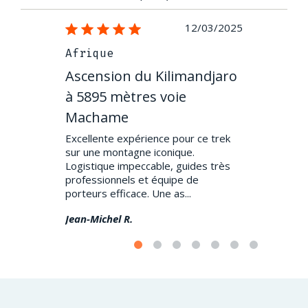
05/09/2022
12/03/2025
Afrique
Amériques
imandjaro
Ascension du Kilimandjaro
Ascension
ie
à 5895 mètres voie
6962 mètr
Machame
en Argent
vec
Excellente expérience pour ce trek
Super voyage
L’organisation
sur une montagne iconique.
d'acclimatati
g du voyage,
Logistique impeccable, guides très
Un petit peu 
œur de rendre
professionnels et équipe de
5600m (justifi
porteurs efficace. Une as...
ne sommes pas
Jean-Michel R.
Maïlys H.