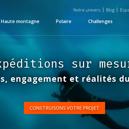
Menu
Notre univers
Blog
Espa
top
Haute montagne
Polaire
Challenges
xpéditions sur mesu
fs, engagement et réalités du
CONSTRUISONS VOTRE PROJET