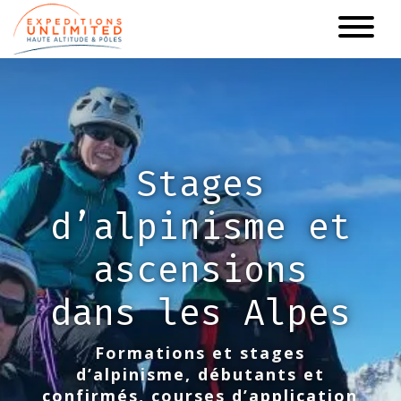
Aller
au
contenu
principal
Stages
d’alpinisme et
ascensions
dans les Alpes
Formations et stages
d’alpinisme, débutants et
confirmés, courses d’application