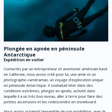
Plongée en apnée en péninsule
N
Antarctique
a
Expédition en voilier
A
Contactés par un entrepreneur et aventurier américain basé
Br
en Californie, nous avons créé pour lui, une amie et un
d'
photographe-caméraman, un voyage d'exploration unique
em
en péninsule Antarctique. Il souhaitait kiter dans des
Il
conditions extrêmes, plonger en apnée, activité dans
de
laquelle il a un très bon niveau, aller à terre pour faire des
En
petites ascensions et les redescendre en snowboard.
e
du
Nous avons organisé l'ensemble de son expédition, avec le
qu