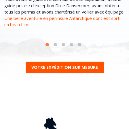
 de
guide polaire d'exception Dixie Dansercoer, avons obtenu
il
tous les permis et avons chartérisé un voilier avec équipage.
de
Une belle aventure en péninsule Antarctique dont est sorti
so
un beau film
.
so
au
VOTRE EXPÉDITION SUR MESURE