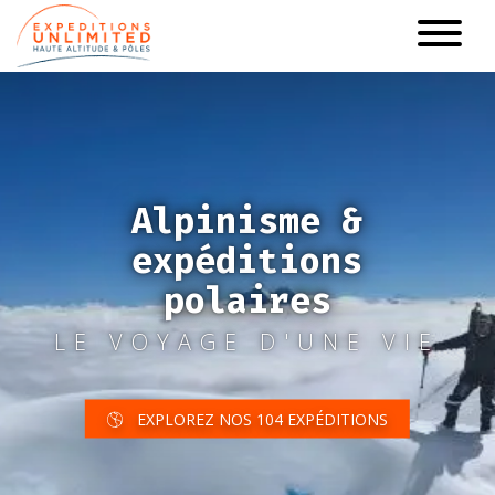
Aller
au
contenu
principal
Alpinisme &
expéditions
polaires
LE VOYAGE D'UNE VIE
EXPLOREZ NOS 104 EXPÉDITIONS