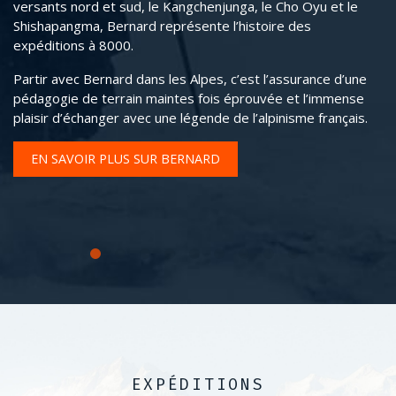
versants nord et sud, le Kangchenjunga, le Cho Oyu et le
Pe
Shishapangma, Bernard représente l’histoire des
Br
expéditions à 8000.
ta
no
Partir avec Bernard dans les Alpes, c’est l’assurance d’une
g
pédagogie de terrain maintes fois éprouvée et l’immense
plaisir d’échanger avec une légende de l’alpinisme français.
C’
ce
Ro
EN SAVOIR PLUS SUR BERNARD
EXPÉDITIONS