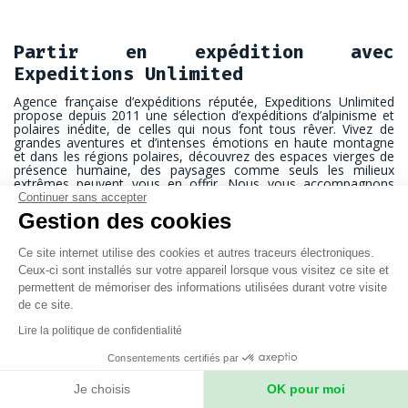
Partir en expédition avec
Expeditions Unlimited
Agence française d’expéditions réputée, Expeditions Unlimited
propose depuis 2011 une sélection d’expéditions d’alpinisme et
polaires inédite, de celles qui nous font tous rêver. Vivez de
grandes aventures et d’intenses émotions en haute montagne
et dans les régions polaires, découvrez des espaces vierges de
présence humaine, des paysages comme seuls les milieux
extrêmes peuvent vous en offrir. Nous vous accompagnons
avec passion, patience, humilité et humanité vers le voyage de
Continuer sans accepter
votre vie.
Gestion des cookies
En petit groupe, accompagné d’un chef d’expédition
expérimenté, de votre guide personnel et de toute une équipe
Ce site internet utilise des cookies et autres traceurs électroniques.
logistique locale aux petits soins, vous gravissez les plus hauts
Ceux-ci sont installés sur votre appareil lorsque vous visitez ce site et
sommets d’Himalaya et d’Asie centrale, vous traversez les
permettent de mémoriser des informations utilisées durant votre visite
calottes du Groenland et de l’Antarctique, vous atteignez les
de ce site.
pôles Nord et Sud. Les régions les plus sauvages de la planète
vous attendent.
Lire la politique de confidentialité
Nous proposons l’ensemble des quatorze sommets de plus de
Consentements certifiés par
8000 mètres, qui représente la consécration d’une vie d’alpiniste.
Pour atteindre 8000 mètres ou comme un objectif en soi, vous
Je choisis
OK pour moi
passerez par une ou plusieurs ascensions de sommets à 7000
mètres. Ainsi se construit votre itinéraire de progression dans