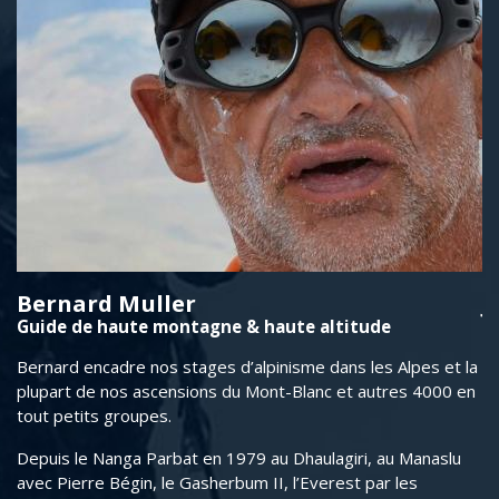
Bernard Muller
J
Guide de haute montagne & haute altitude
É
ce
Bernard encadre nos stages d’alpinisme dans les Alpes et la
No
plupart de nos ascensions du Mont-Blanc et autres 4000 en
di
tout petits groupes.
et
po
Depuis le Nanga Parbat en 1979 au Dhaulagiri, au Manaslu
tr
avec Pierre Bégin, le Gasherbum II, l’Everest par les