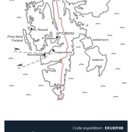
Code expédition :
EXU03108