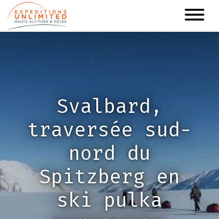
Aller
au
contenu
principal
Svalbard,
traversée sud-
nord du
Spitzberg en
ski pulka