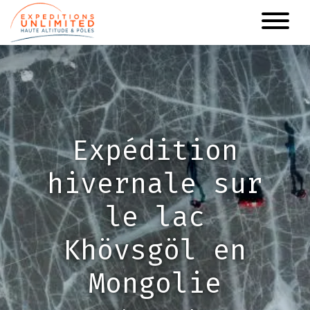
Aller
au
contenu
principal
Expédition
hivernale sur
le lac
Khövsgöl en
Mongolie