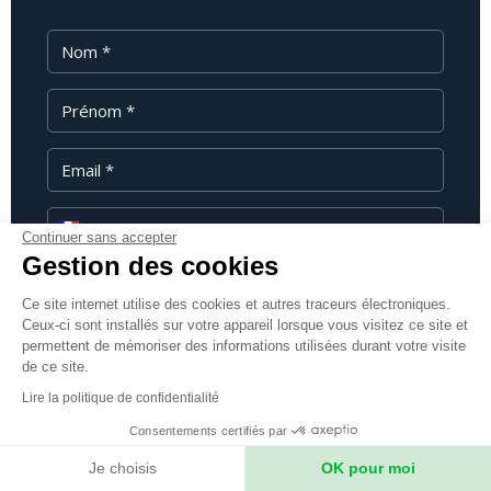
Nom
Prénom
Email
Téléphone
Continuer sans accepter
Gestion des cookies
Message
Ce site internet utilise des cookies et autres traceurs électroniques.
Ceux-ci sont installés sur votre appareil lorsque vous visitez ce site et
permettent de mémoriser des informations utilisées durant votre visite
de ce site.
Lire la politique de confidentialité
Je souhaite recevoir les newsletters
d'Expeditions Unlimited pour découvrir vos
Consentements certifiés par
articles de blog, vos nouvelles expéditions et
Je choisis
OK pour moi
toute votre actualité