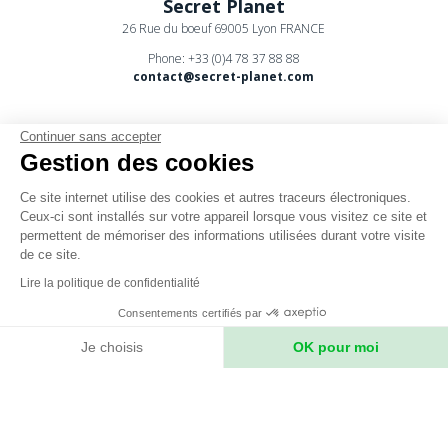
Secret Planet
26 Rue du boeuf 69005 Lyon FRANCE
Phone: +33 (0)4 78 37 88 88
contact@secret-planet.com
Continuer sans accepter
Gestion des cookies
Ce site internet utilise des cookies et autres traceurs électroniques.
Youtube
Ceux-ci sont installés sur votre appareil lorsque vous visitez ce site et
permettent de mémoriser des informations utilisées durant votre visite
Podcast
de ce site.
CPV
Lire la politique de confidentialité
Mentions légales
Consentements certifiés par
Politique de confidentialité
Je choisis
OK pour moi
Axeptio consent
Plateforme de Gestion du Consentement : Personnalisez vos Option
Notre plateforme vous permet d'adapter et de gérer vos paramètres de