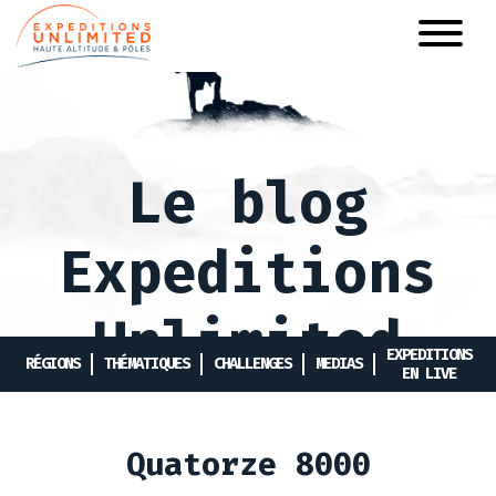
Aller
au
contenu
principal
Le blog
Expeditions
Unlimited
EXPEDITIONS
RÉGIONS
THÉMATIQUES
CHALLENGES
MEDIAS
EN LIVE
Quatorze 8000