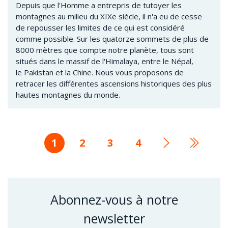
Depuis que l'Homme a entrepris de tutoyer les
montagnes au milieu du XIXe siècle, il n'a eu de cesse
de repousser les limites de ce qui est considéré
comme possible. Sur les quatorze sommets de plus de
8000 mètres que compte notre planète, tous sont
situés dans le massif de l'Himalaya, entre le Népal,
le Pakistan et la Chine. Nous vous proposons de
retracer les différentes ascensions historiques des plus
hautes montagnes du monde.
Page
1
Page
2
Page
3
Page
4
Page
Derniè
courante
suivante
page
Abonnez-vous à notre
newsletter