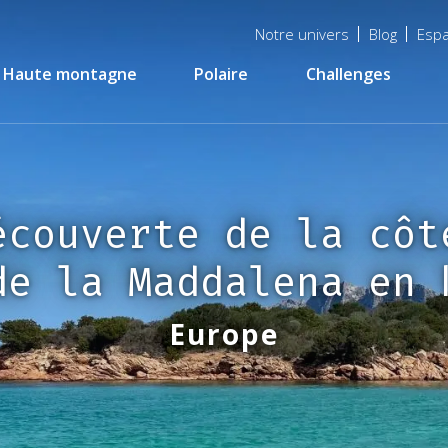
Menu
Notre univers
Blog
Espa
top
Haute montagne
Polaire
Challenges
écouverte de la côt
de la Maddalena en 
Europe