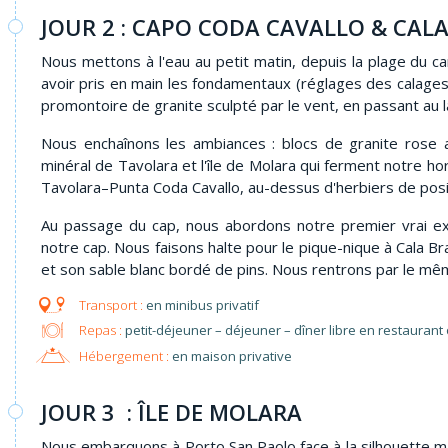
JOUR 2 : CAPO CODA CAVALLO & CAL
Nous mettons à l'eau au petit matin, depuis la plage du c
avoir pris en main les fondamentaux (réglages des calages,
promontoire de granite sculpté par le vent, en passant au lar
Nous enchaînons les ambiances : blocs de granite rose au
minéral de Tavolara et l'île de Molara qui ferment notre h
Tavolara–Punta Coda Cavallo, au-dessus d'herbiers de posi
Au passage du cap, nous abordons notre premier vrai exerc
notre cap. Nous faisons halte pour le pique-nique à Cala Bra
et son sable blanc bordé de pins. Nous rentrons par le même
en minibus privatif
Repas :
petit-déjeuner – déjeuner – dîner libre en restaurant
Hébergement :
en maison privative
JOUR 3 : ÎLE DE MOLARA
Nous embarquons à Porto San Paolo face à la silhouette ma