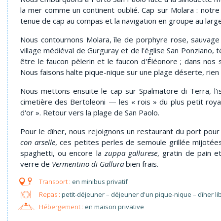
la mer comme un continent oublié. Cap sur Molara : notre p
tenue de cap au compas et la navigation en groupe au large
Nous contournons Molara, île de porphyre rose, sauvage 
village médiéval de Gurguray et de l'église San Ponziano,
être le faucon pèlerin et le faucon d'Éléonore ; dans nos
Nous faisons halte pique-nique sur une plage déserte, rien
Nous mettons ensuite le cap sur Spalmatore di Terra, l'i
cimetière des Bertoleoni — les « rois » du plus petit 
d'or ». Retour vers la plage de San Paolo.
Pour le dîner, nous rejoignons un restaurant du port pour
con arselle
, ces petites perles de semoule grillée mijotée
spaghetti, ou encore la
zuppa gallurese
, gratin de pain 
verre de
Vermentino di Gallura
bien frais.
en minibus privatif
Repas :
petit-déjeuner – déjeuner d'un pique-nique – dîner li
Hébergement :
en maison privative