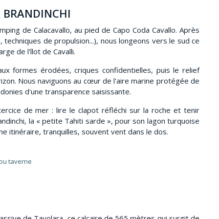
A BRANDINCHI
amping de Calacavallo, au pied de Capo Coda Cavallo. Après
 techniques de propulsion...), nous longeons vers le sud ce
ge de l'îlot de Cavalli.
x formes érodées, criques confidentielles, puis le relief
orizon. Nous naviguons au cœur de l'aire marine protégée de
donies d'une transparence saisissante.
ice de mer : lire le clapot réfléchi sur la roche et tenir
ndinchi, la « petite Tahiti sarde », pour son lagon turquoise
 itinéraire, tranquilles, souvent vent dans le dos.
 ou taverne
ssive de Tavolara, ce calcaire de 565 mètres qui surgit de