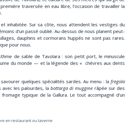
remière traversée en eau libre, l'occasion de travailler la
.
et inhabitée. Sur sa côte, nous attendent les vestiges du
 témoins d'un passé oublié. Au-dessus de nous planent peut-
 sillages, dauphins et cormorans huppés ne sont pas rares.
 que pour nous.
sthme de sable de Tavolara : son petit port, le minuscule
royaume du monde — et la légende des « chèvres aux dents
 savourer quelques spécialités sardes. Au menu : la
fregola
s avec les palourdes, la
bottarga di muggine
râpée sur des
et fromage typique de la Gallura. Le tout accompagné d'un
bre en restaurant ou taverne