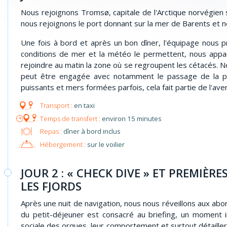
Nous rejoignons Tromsø, capitale de l'Arctique norvégien s
nous rejoignons le port donnant sur la mer de Barents et no
Une fois à bord et après un bon dîner, l'équipage nous p
conditions de mer et la météo le permettent, nous appare
rejoindre au matin la zone où se regroupent les cétacés. N
peut être engagée avec notamment le passage de la p
puissants et mers formées parfois, cela fait partie de l'ave
en taxi
environ 15 minutes
Repas :
dîner à bord inclus
Hébergement :
sur le voilier
JOUR 2 : « CHECK DIVE » ET PREMIÈ
LES FJORDS
Après une nuit de navigation, nous nous réveillons aux abor
du petit-déjeuner est consacré au briefing, un moment 
sociale des orques, leur comportement et surtout détailler