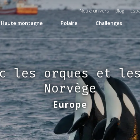
Menu
Notre univers
Blog
Espa
top
Haute montagne
Polaire
Challenges
c les orques et le
Norvège
Europe