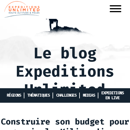
Aller
au
contenu
principal
Le blog
Expeditions
Unlimited
EXPEDITIONS
RÉGIONS
THÉMATIQUES
CHALLENGES
MEDIAS
EN LIVE
Construire son budget pour