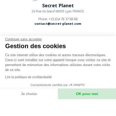
Secret Planet
26 Rue du boeuf 69005 Lyon FRANCE
Phone: +33 (0)4 78 37 88 88
contact@secret-planet.com
Continuer sans accepter
Gestion des cookies
Ce site internet utilise des cookies et autres traceurs électroniques.
Youtube
Ceux-ci sont installés sur votre appareil lorsque vous visitez ce site et
permettent de mémoriser des informations utilisées durant votre visite
Podcast
de ce site.
CPV
Lire la politique de confidentialité
Mentions légales
Consentements certifiés par
Politique de confidentialité
Je choisis
OK pour moi
Axeptio consent
Plateforme de Gestion du Consentement : Personnalisez vos Option
Notre plateforme vous permet d'adapter et de gérer vos paramètres de