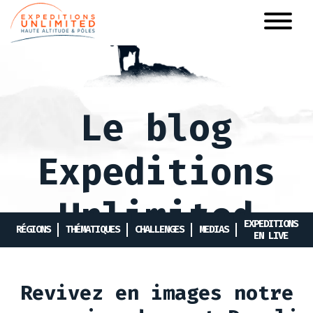
Aller
au
contenu
principal
Le blog
Expeditions
Unlimited
EXPEDITIONS
RÉGIONS
THÉMATIQUES
CHALLENGES
MEDIAS
EN LIVE
Revivez en images notre