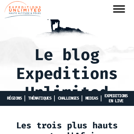
Aller
au
contenu
principal
Le blog
Expeditions
Unlimited
EXPEDITIONS
RÉGIONS
THÉMATIQUES
CHALLENGES
MEDIAS
EN LIVE
Les trois plus hauts