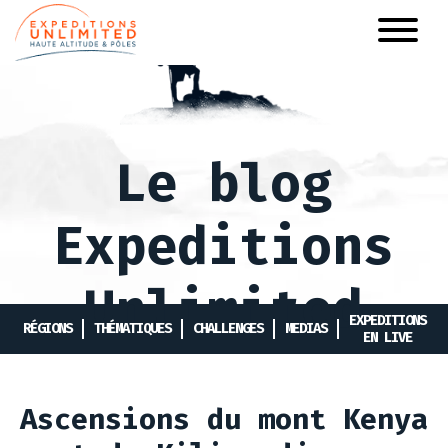
Aller
au
contenu
principal
Le blog
Expeditions
Unlimited
EXPEDITIONS
RÉGIONS
THÉMATIQUES
CHALLENGES
MEDIAS
EN LIVE
Ascensions du mont Kenya