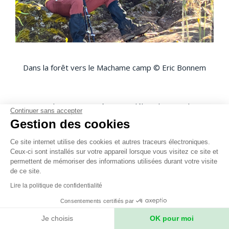
Dans la forêt vers le Machame camp © Eric Bonnem
Au terme de cette journée, nous débouchons en limite
Continuer sans accepter
de forêt à Machame Camp à 3000 mètres. Nous
Gestion des cookies
découvrons notre camp à l’écart de plusieurs dizaines
d’autres répartis dans la forêt, mais singulier par la taille
Ce site internet utilise des cookies et autres traceurs électroniques.
de ses tentes et l’espace que nous prenons au sol. Nos
Ceux-ci sont installés sur votre appareil lorsque vous visitez ce site et
amis font les choses bien ! Brief tente mess, où une
permettent de mémoriser des informations utilisées durant votre visite
de ce site.
collation est bien sûr déjà servie, brief tente toilette
d’un luxe absolu et présentation de son responsable,
Lire la politique de confidentialité
aussi vigilant que la dame pipi d’un aéroport japonais, et
Consentements certifiés par
nos tentes individuelles : presque la taille d’une tente
mess pour nous tout seul, dans laquelle on peut se tenir
Je choisis
OK pour moi