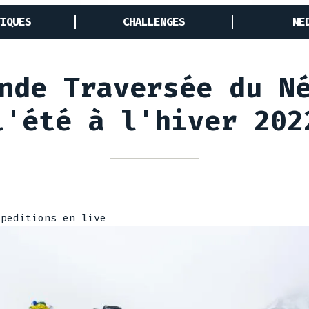
IQUES
CHALLENGES
ME
nde Traversée du N
l'été à l'hiver 202
xpeditions en live