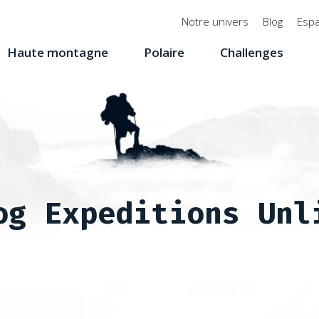
Menu
Notre univers
Blog
Espa
top
Haute montagne
Polaire
Challenges
og Expeditions Unl
editions en live
La Grande Traversée du Népal de l'été à l'hiv