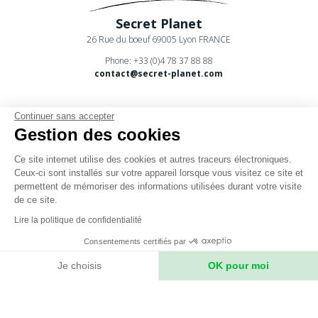
Secret Planet
26 Rue du boeuf 69005 Lyon FRANCE
Phone: +33 (0)4 78 37 88 88
contact@secret-planet.com
Continuer sans accepter
Gestion des cookies
Ce site internet utilise des cookies et autres traceurs électroniques.
Youtube
Ceux-ci sont installés sur votre appareil lorsque vous visitez ce site et
permettent de mémoriser des informations utilisées durant votre visite
Podcast
de ce site.
CPV
Lire la politique de confidentialité
Mentions légales
Consentements certifiés par
Politique de confidentialité
Je choisis
OK pour moi
Axeptio consent
Plateforme de Gestion du Consentement : Personnalisez vos Option
Notre plateforme vous permet d'adapter et de gérer vos paramètres de