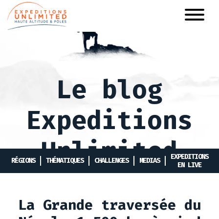
Aller
au
contenu
principal
Le blog
Expeditions
Unlimited
EXPEDITIONS
RÉGIONS
THÉMATIQUES
CHALLENGES
MEDIAS
EN LIVE
La Grande traversée du