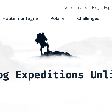
Menu
Notre univers
Blog
Espa
top
Haute montagne
Polaire
Challenges
og Expeditions Unl
editions en live
Ascension du Mustagh Ata à 7 546 mètres à l