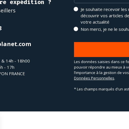
re expédition ?
Je souhaite recevoir les
eillers
découvrir vos articles d
votre actualité
8
Non merci, je ne le souh
planet.com
h & 14h - 18h00
Les données saisies dans ce fo
4h - 17h
pouvoir répondre au mieux à v
l’importance à la gestion de v
LYON FRANCE
Données Personnelles
.
* Les champs marqués d'un ast