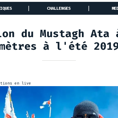
IQUES
CHALLENGES
ME
ion du Mustagh Ata 
mètres à l'été 201
itions en live