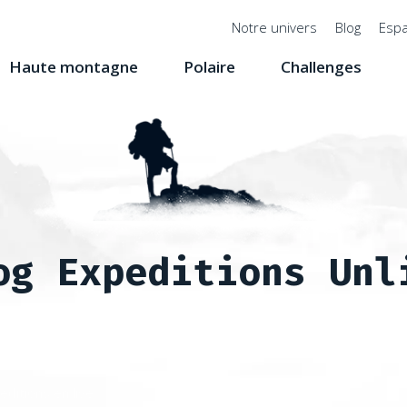
Menu
Notre univers
Blog
Espa
top
Haute montagne
Polaire
Challenges
og Expeditions Unl
editions en live
Ascension du Manaslu à 8163 mètres à l'aut