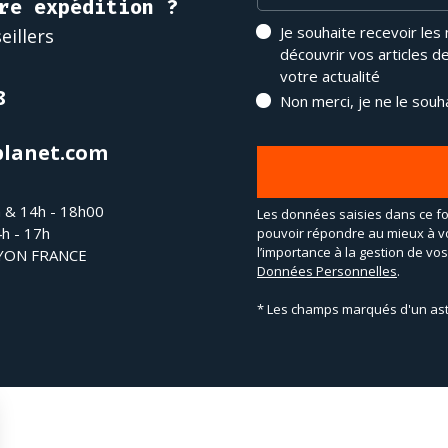
re expédition ?
Je souhaite recevoir les
eillers
découvrir vos articles d
votre actualité
8
Non merci, je ne le souh
planet.com
h & 14h - 18h00
Les données saisies dans ce fo
4h - 17h
pouvoir répondre au mieux à v
l’importance à la gestion de v
LYON FRANCE
Données Personnelles
.
* Les champs marqués d'un ast