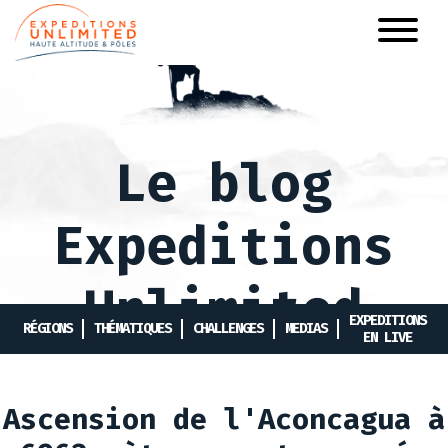
Aller
au
contenu
principal
Le blog
Expeditions
Unlimited
EXPEDITIONS
RÉGIONS
THÉMATIQUES
CHALLENGES
MEDIAS
EN LIVE
Ascension de l'Aconcagua à