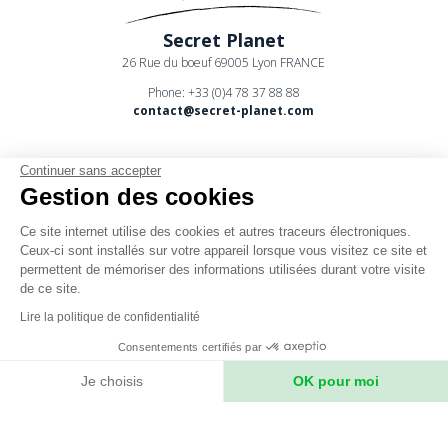
Secret Planet
26 Rue du boeuf 69005 Lyon FRANCE
Phone: +33 (0)4 78 37 88 88
contact@secret-planet.com
Continuer sans accepter
Gestion des cookies
Ce site internet utilise des cookies et autres traceurs électroniques.
Youtube
Ceux-ci sont installés sur votre appareil lorsque vous visitez ce site et
permettent de mémoriser des informations utilisées durant votre visite
Podcast
de ce site.
CPV
Lire la politique de confidentialité
Mentions légales
Consentements certifiés par
Politique de confidentialité
Je choisis
OK pour moi
Axeptio consent
Plateforme de Gestion du Consentement : Personnalisez vos Option