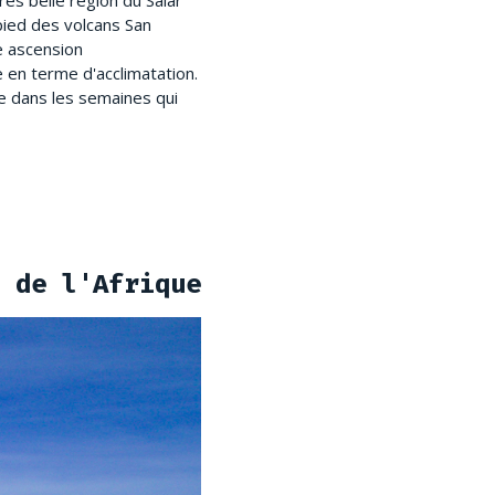
rès belle région du Salar
pied des volcans San
e ascension
e en terme d'acclimatation.
de dans les semaines qui
 de l'Afrique