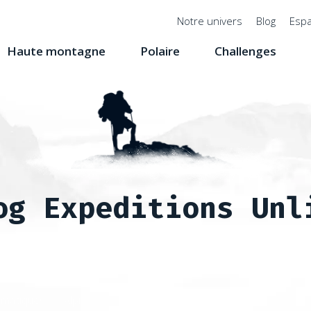
Menu
Notre univers
Blog
Espa
top
Haute montagne
Polaire
Challenges
og Expeditions Unl
matiques
Alpinisme
Challenge des Seven Volcanic Summits 