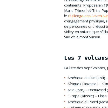
continents. Proposé en 199
Mario Trimeri et Trina Pop
le
challenge des Seven Su
d'engagement physique, il 
de personnes ont réussi à 
Sidley en Antarctique récl
Sud et le mont Vinson.
Les 7 volcans
La liste des sept volcans, 
Amérique du Sud (Chili) 
Afrique (Tanzanie) – Kil
Asie (Iran) – Damavand 
Europe (Russie) – Elbro
Amérique du Nord (Mexi
Océanie (Papouasie-Nou