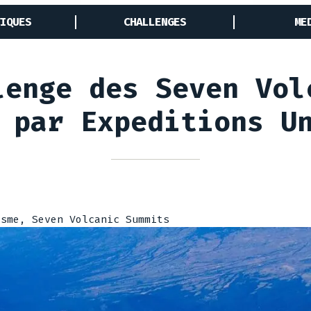
IQUES
CHALLENGES
ME
lenge des Seven Vol
 par Expeditions U
isme, Seven Volcanic Summits