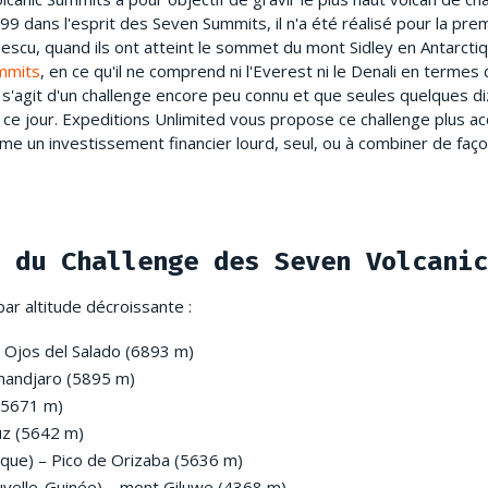
9 dans l'esprit des Seven Summits, il n'a été réalisé pour la pre
escu, quand ils ont atteint le sommet du mont Sidley en Antarctiq
mmits
, en ce qu'il ne comprend ni l'Everest ni le Denali en termes 
s'agit d'un challenge encore peu connu et que seules quelques di
ce jour. Expeditions Unlimited vous propose ce challenge plus acc
ame un investissement financier lourd, seul, ou à combiner de faç
 du Challenge des Seven Volcanic
par altitude décroissante :
– Ojos del Salado (6893 m)
imandjaro (5895 m)
(5671 m)
uz (5642 m)
que) – Pico de Orizaba (5636 m)
velle-Guinée) – mont Giluwe (4368 m)