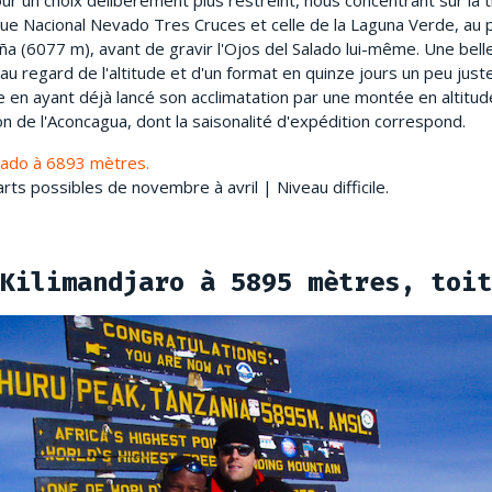
r un choix délibérément plus restreint, nous concentrant sur la t
ue Nacional Nevado Tres Cruces et celle de la Laguna Verde, au 
ña (6077 m), avant de gravir l'Ojos del Salado lui-même. Une bell
u regard de l'altitude et d'un format en quinze jours un peu just
e en ayant déjà lancé son acclimatation par une montée en altitu
on de l'Aconcagua, dont la saisonalité d'expédition correspond.
alado à 6893 mètres.
s possibles de novembre à avril | Niveau difficile.
Kilimandjaro à 5895 mètres, toit