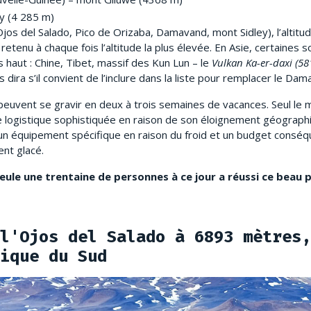
ey (4 285 m)
os del Salado, Pico de Orizaba, Damavand, mont Sidley), l’altitude
etenu à chaque fois l’altitude la plus élevée. En Asie, certaines 
 haut : Chine, Tibet, massif des Kun Lun – le
Vulkan Ka-er-daxi (58
us dira s’il convient de l’inclure dans la liste pour remplacer le Da
 peuvent se gravir en deux à trois semaines de vacances. Seul le
 logistique sophistiquée en raison de son éloignement géographi
un équipement spécifique en raison du froid et un budget conséqu
nent glacé.
ule une trentaine de personnes à ce jour a réussi ce beau p
l'Ojos del Salado à 6893 mètres,
ique du Sud