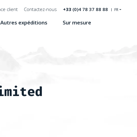
ce client
Contactez-nous
+33
(0)4 78 37 88 88
FR
Autres expéditions
Sur mesure
Recherche
imited
par Expeditions Unlimited