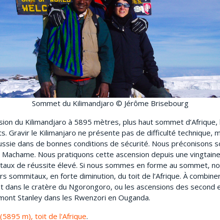
Sommet du Kilimandjaro © Jérôme Brisebourg
sion du Kilimandjaro à 5895 mètres, plus haut sommet d’Afrique,
. Gravir le Kilimanjaro ne présente pas de difficulté technique,
éussie dans de bonnes conditions de sécurité. Nous préconisons s
oie Machame. Nous pratiquons cette ascension depuis une vingtain
taux de réussite élevé. Si nous sommes en forme au sommet, nou
rs sommitaux, en forte diminution, du toit de l’Afrique. À combin
 et dans le cratère du Ngorongoro, ou les ascensions des second
 mont Stanley dans les Rwenzori en Ouganda.
(5895 m), toit de l'Afrique
.