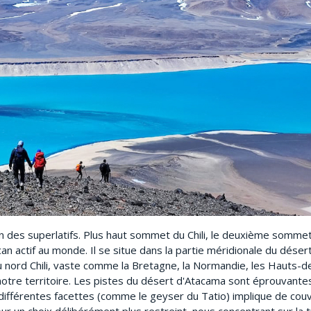
can des superlatifs. Plus haut sommet du Chili, le deuxième somm
can actif au monde. Il se situe dans la partie méridionale du dése
nord Chili, vaste comme la Bretagne, la Normandie, les Hauts-de
otre territoire. Les pistes du désert d'Atacama sont éprouvantes
différentes facettes (comme le geyser du Tatio) implique de couv