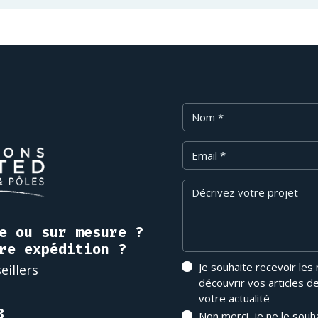
Nom
Email
Message
e ou sur mesure ?
re expédition ?
Je souhaite recevoir les
eillers
découvrir vos articles d
votre actualité
8
Non merci, je ne le souh