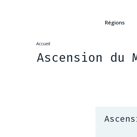
Aller
au
contenu
Régions
principal
Accueil
Ascension du 
Ascens