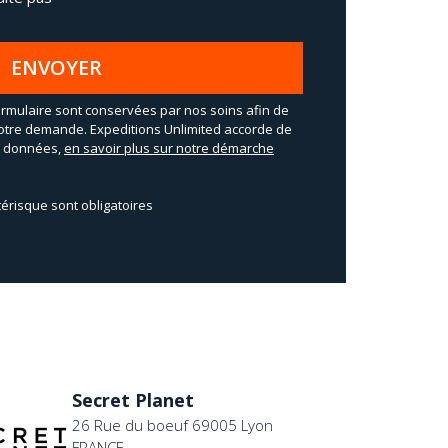
ENVOYER
rmulaire sont conservées par nos soins afin de
otre demande. Expeditions Unlimited accorde de
os données,
en savoir plus sur notre démarche
érisque sont obligatoires
Secret Planet
26 Rue du boeuf 69005 Lyon
FRANCE