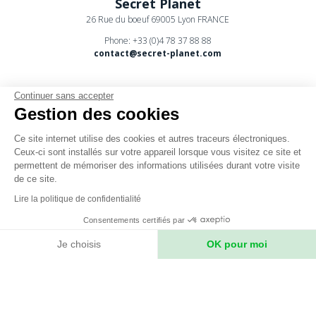
Secret Planet
26 Rue du boeuf 69005 Lyon FRANCE
Phone: +33 (0)4 78 37 88 88
contact@secret-planet.com
Continuer sans accepter
Gestion des cookies
Ce site internet utilise des cookies et autres traceurs électroniques.
Youtube
Ceux-ci sont installés sur votre appareil lorsque vous visitez ce site et
permettent de mémoriser des informations utilisées durant votre visite
Podcast
de ce site.
CPV
Lire la politique de confidentialité
Mentions légales
Consentements certifiés par
Politique de confidentialité
Je choisis
OK pour moi
Axeptio consent
Plateforme de Gestion du Consentement : Personnalisez vos Option
Notre plateforme vous permet d'adapter et de gérer vos paramètres de