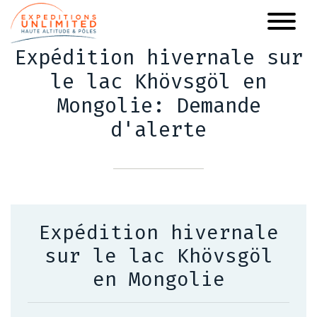
Aller
au
contenu
Expédition hivernale sur
principal
le lac Khövsgöl en
Mongolie: Demande
d'alerte
Expédition hivernale
sur le lac Khövsgöl
en Mongolie