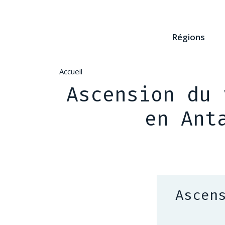
Aller
au
contenu
Régions
principal
Accueil
Ascension du 
en Ant
Ascen