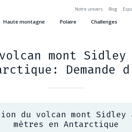
Menu
Notre univers
Blog
Espa
top
Haute montagne
Polaire
Challenges
volcan mont Sidley
arctique: Demande d
sion du volcan mont Sidley 
mètres en Antarctique