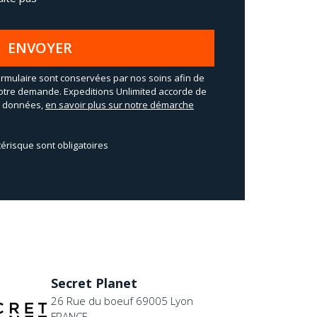
ENVOYER
rmulaire sont conservées par nos soins afin de
otre demande. Expeditions Unlimited accorde de
os données,
en savoir plus sur notre démarche
érisque sont obligatoires
Secret Planet
26 Rue du boeuf 69005 Lyon
FRANCE