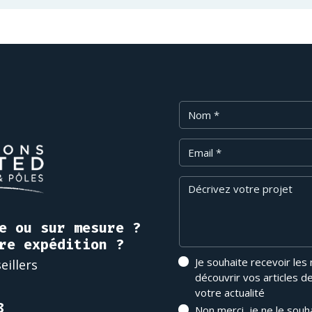
Nom
Email
Message
e ou sur mesure ?
re expédition ?
Je souhaite recevoir les
eillers
découvrir vos articles d
votre actualité
8
Non merci, je ne le souh