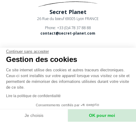
Secret Planet
26 Rue du boeuf 69005 Lyon FRANCE
Phone: +33 (0)4 78 37 88 88
contact@secret-planet.com
Continuer sans accepter
Gestion des cookies
Ce site internet utilise des cookies et autres traceurs électroniques.
Youtube
Ceux-ci sont installés sur votre appareil lorsque vous visitez ce site et
permettent de mémoriser des informations utilisées durant votre visite
Podcast
de ce site.
CPV
Lire la politique de confidentialité
Mentions légales
Consentements certifiés par
Politique de confidentialité
Je choisis
OK pour moi
Axeptio consent
Plateforme de Gestion du Consentement : Personnalisez vos Option