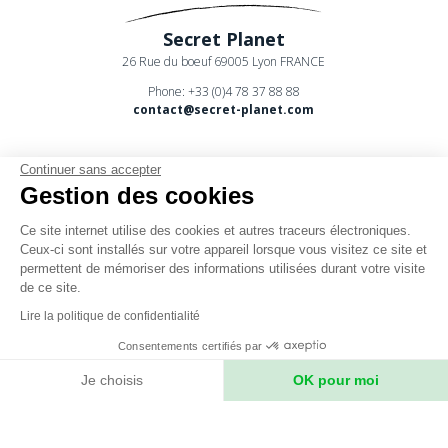
Secret Planet
26 Rue du boeuf 69005 Lyon FRANCE
Phone: +33 (0)4 78 37 88 88
contact@secret-planet.com
Continuer sans accepter
Gestion des cookies
Ce site internet utilise des cookies et autres traceurs électroniques.
Youtube
Ceux-ci sont installés sur votre appareil lorsque vous visitez ce site et
permettent de mémoriser des informations utilisées durant votre visite
Podcast
de ce site.
CPV
Lire la politique de confidentialité
Mentions légales
Consentements certifiés par
Politique de confidentialité
Je choisis
OK pour moi
Axeptio consent
Plateforme de Gestion du Consentement : Personnalisez vos Option