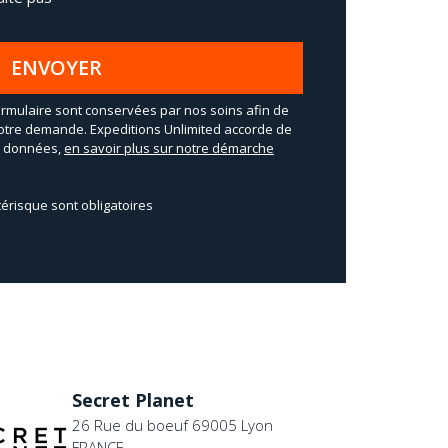
ENVOYER
rmulaire sont conservées par nos soins afin de
otre demande. Expeditions Unlimited accorde de
os données,
en savoir plus sur notre démarche
érisque sont obligatoires
Secret Planet
26 Rue du boeuf 69005 Lyon
FRANCE