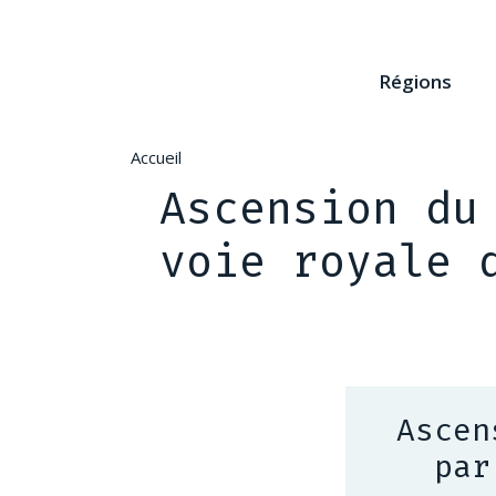
Aller
au
contenu
Régions
principal
Accueil
Ascension du
voie royale 
Ascen
par