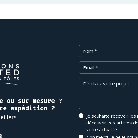
Nom
Email
Message
e ou sur mesure ?
re expédition ?
Je souhaite recevoir les
eillers
découvrir vos articles d
votre actualité
8
Non merci, je ne le souh