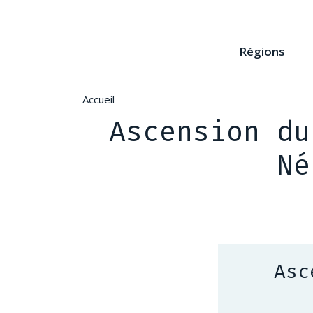
Aller
au
contenu
Régions
principal
Accueil
Ascension du
Né
Asc