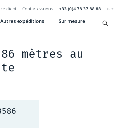
ce client
Contactez-nous
+33
(0)4 78 37 88 88
FR
Autres expéditions
Sur mesure
Recherche
586 mètres au
rte
8586