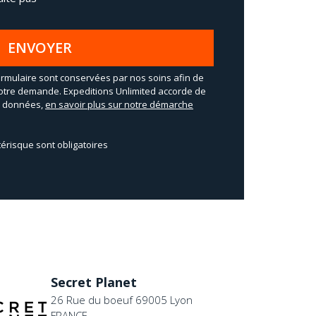
ENVOYER
rmulaire sont conservées par nos soins afin de
otre demande. Expeditions Unlimited accorde de
os données,
en savoir plus sur notre démarche
érisque sont obligatoires
Secret Planet
26 Rue du boeuf 69005 Lyon
FRANCE