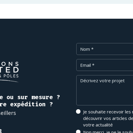
Nom
Email
Message
e ou sur mesure ?
re expédition ?
Je souhaite recevoir les
eillers
découvrir vos articles d
votre actualité
8
Non merci, je ne le souh