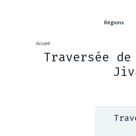
Aller
au
contenu
Régions
principal
Accueil
Traversée de
Jiv
Trav