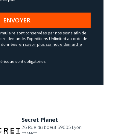
ENVOYER
rmulaire sont conservées par nos soins afin de
otre demande. Expeditions Unlimited accorde de
os données,
en savoir plus sur notre démarche
érisque sont obligatoires
Secret Planet
26 Rue du boeuf 69005 Lyon
FRANCE