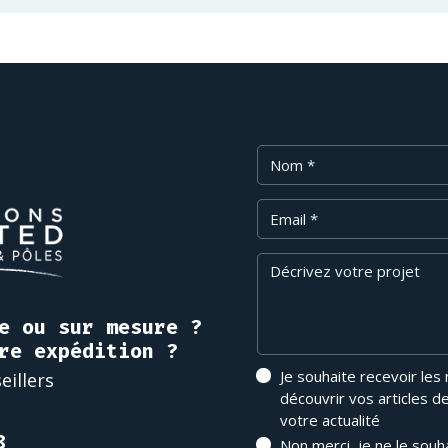
Nom
Email
Message
e ou sur mesure ?
re expédition ?
Je souhaite recevoir les
eillers
découvrir vos articles d
votre actualité
8
Non merci, je ne le souh