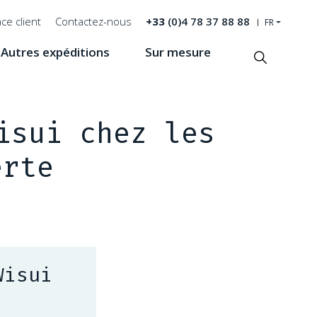
ce client
Contactez-nous
+33
(0)4 78 37 88 88
FR
Autres expéditions
Sur mesure
Recherche
isui chez les
erte
Wisui