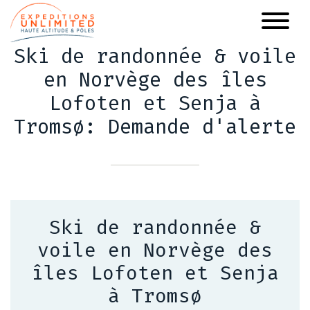
Aller
au
contenu
Ski de randonnée & voile
principal
en Norvège des îles
Lofoten et Senja à
Tromsø: Demande d'alerte
Ski de randonnée &
voile en Norvège des
îles Lofoten et Senja
à Tromsø